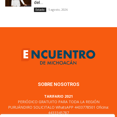
SOBRE NOSOTROS
TARIFARIO 2021
PERIÓDICO GRATUITO PARA TODA LA REGIÓN
PURUÁNDIRO SOLICITALO WhatsAPP 4433778501 Oficina:
4433345787
Certificado de Derechos al uso exclusivo: 04-2021-
111214094400-101, Licitud de Titulo y Contenido No 17466
Domicilio de la Publicación: Cuautla N°90 Col. Centro C. P.
58000, Morelia, Michoacán. TEL. 4433345787
Contáctanos:
encuentrodemichoacan@gmail.com
SÍGUENOS