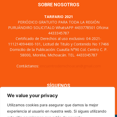
SOBRE NOSOTROS
TARIFARIO 2021
PERIÓDICO GRATUITO PARA TODA LA REGIÓN
PURUÁNDIRO SOLICITALO WhatsAPP 4433778501 Oficina:
4433345787
Certificado de Derechos al uso exclusivo: 04-2021-
111214094400-101, Licitud de Titulo y Contenido No 17466
Domicilio de la Publicación: Cuautla N°90 Col. Centro C. P.
58000, Morelia, Michoacán. TEL. 4433345787
Contáctanos:
encuentrodemichoacan@gmail.com
SÍGUENOS
We value your privacy
Utilizamos cookies para asegurar que damos la mejor
experiencia al usuario en nuestra web. Si sigues utilizando