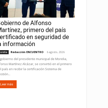
obierno de Alfonso
artínez, primero del país
ertificado en seguridad de
a información
Redacción ENCUENTRO
-
6 agosto, 2026
orelia
 gobierno del presidente municipal de Morelia,
fonso Martínez Alcázar, se convirtió en el primero
l país en recibir la certificación Sistema de
stión...
Leer más