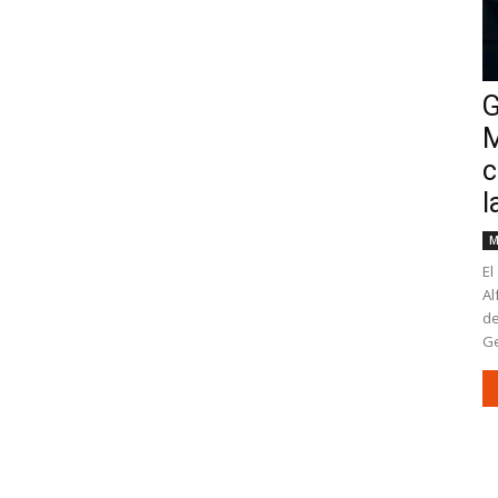
G
M
c
l
M
El
Al
de
Ge