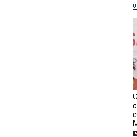
Ú
G
c
e
M
E