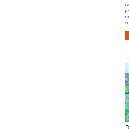
Ga
po
Mi
fa
D