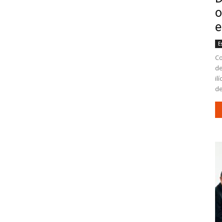
o
e
E
Co
de
il
de