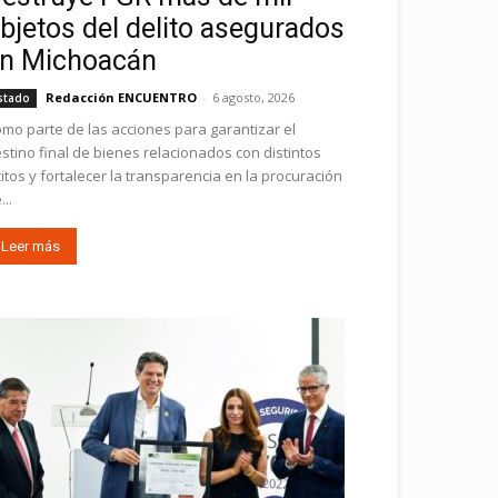
bjetos del delito asegurados
n Michoacán
Redacción ENCUENTRO
-
6 agosto, 2026
stado
mo parte de las acciones para garantizar el
stino final de bienes relacionados con distintos
ícitos y fortalecer la transparencia en la procuración
...
Leer más