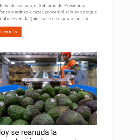
te fin de semana, el Gobierno del Presidente,
fonso Martínez Alcázar, convertirá el nuevo parque
neal de Avenida Quinceo en un espacio familiar...
Leer más
oy se reanuda la