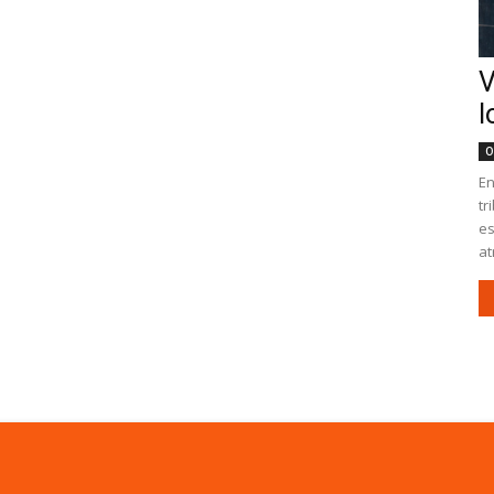
V
l
O
En
tr
es
at