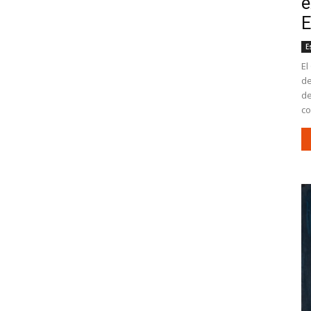
e
E
E
El
de
de
co