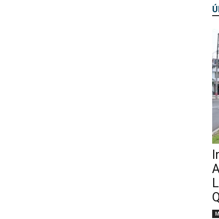
Ú
I
A
L
Q
M