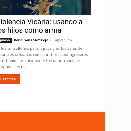
iolencia Vicaria: usando a
os hijos como arma
Boris González Ceja
-
8 agosto, 2026
pinión
 los consultorios psicológicos y en las salas de
ibunales utilizadas como trincheras por agresores
cuchamos con alarmante frecuencia a mujeres
rapadas en un...
Leer más