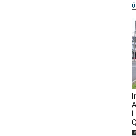
Ú
I
A
L
Q
M