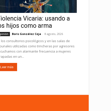
iolencia Vicaria: usando a
os hijos como arma
Boris González Ceja
-
8 agosto, 2026
pinión
 los consultorios psicológicos y en las salas de
ibunales utilizadas como trincheras por agresores
cuchamos con alarmante frecuencia a mujeres
rapadas en un...
Leer más