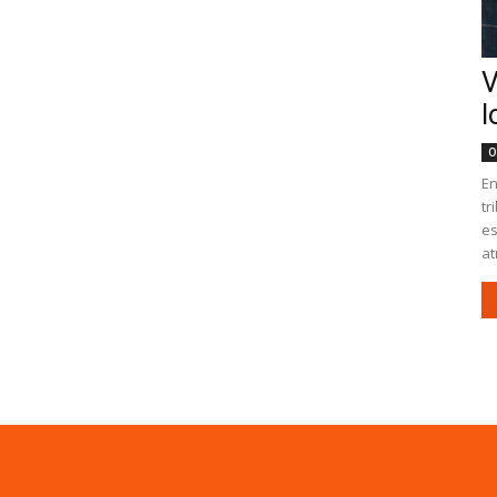
V
l
O
En
tr
es
at