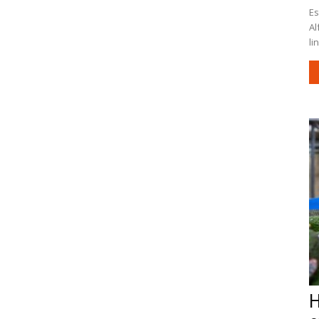
Es
Al
li
H