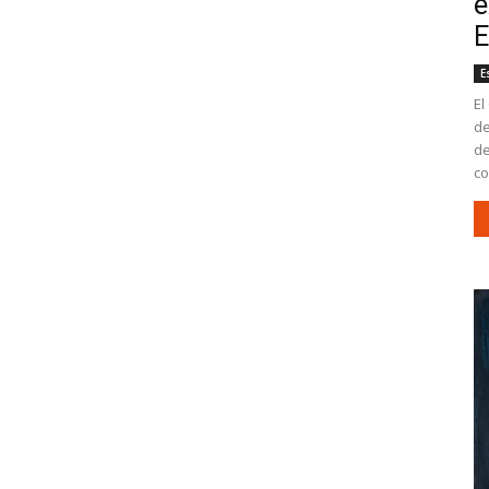
e
E
E
El
de
de
co