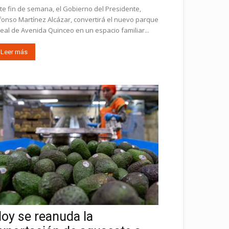
te fin de semana, el Gobierno del Presidente,
fonso Martínez Alcázar, convertirá el nuevo parque
neal de Avenida Quinceo en un espacio familiar...
Leer más
oy se reanuda la