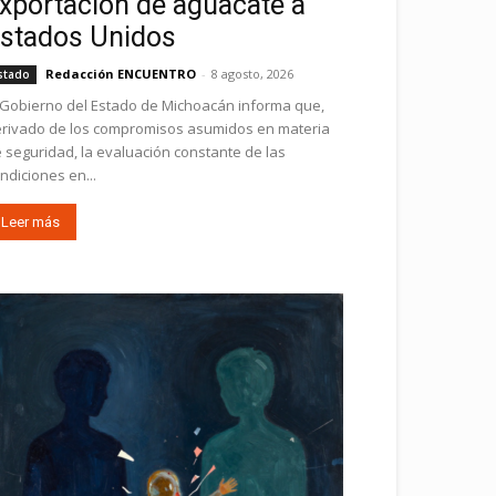
xportación de aguacate a
stados Unidos
Redacción ENCUENTRO
-
8 agosto, 2026
stado
 Gobierno del Estado de Michoacán informa que,
rivado de los compromisos asumidos en materia
 seguridad, la evaluación constante de las
ndiciones en...
Leer más