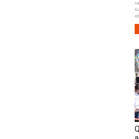
ca
Ga
ob
Q
a