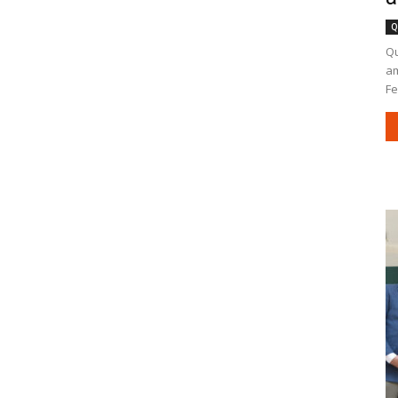
Q
Qu
am
Fe