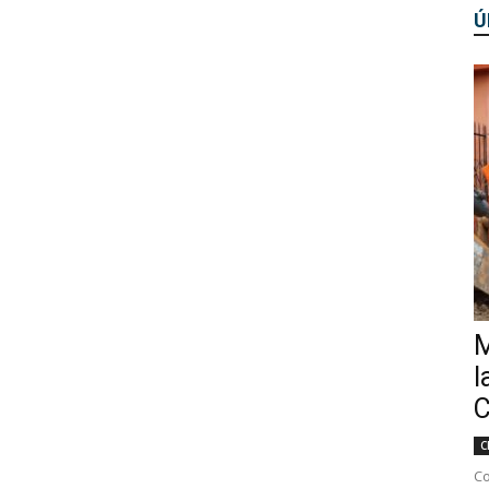
Ú
M
l
C
C
Co