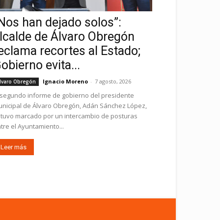
Nos han dejado solos”:
lcalde de Álvaro Obregón
eclama recortes al Estado;
obierno evita...
Ignacio Moreno
-
7 agosto, 2026
lvaro Obregón
 segundo informe de gobierno del presidente
nicipal de Álvaro Obregón, Adán Sánchez López,
tuvo marcado por un intercambio de posturas
tre el Ayuntamiento...
Leer más