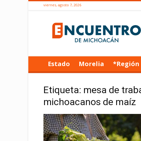
viernes, agosto 7, 2026
Encuentro
de
Michoacán
Estado
Morelia
*Región
Etiqueta: mesa de trab
michoacanos de maíz