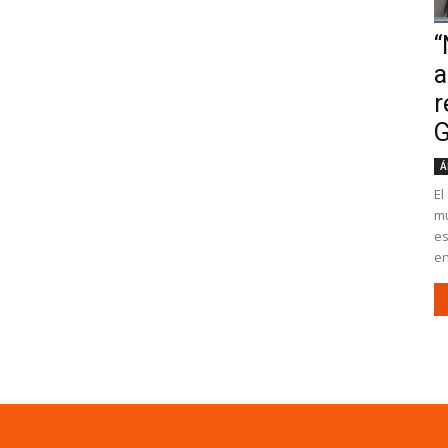
“
a
r
G
Á
El
mu
es
en