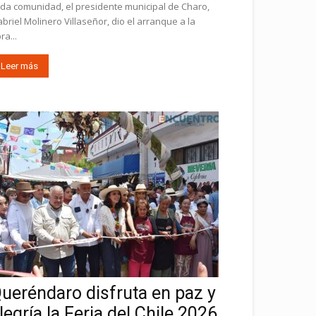
da comunidad, el presidente municipal de Charo,
briel Molinero Villaseñor, dio el arranque a la
ra...
Leer más
ueréndaro disfruta en paz y
legría la Feria del Chile 2026