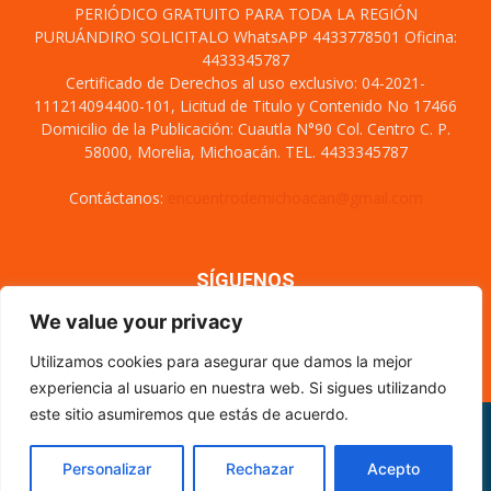
PERIÓDICO GRATUITO PARA TODA LA REGIÓN
PURUÁNDIRO SOLICITALO WhatsAPP 4433778501 Oficina:
4433345787
Certificado de Derechos al uso exclusivo: 04-2021-
111214094400-101, Licitud de Titulo y Contenido No 17466
Domicilio de la Publicación: Cuautla N°90 Col. Centro C. P.
58000, Morelia, Michoacán. TEL. 4433345787
Contáctanos:
encuentrodemichoacan@gmail.com
SÍGUENOS
We value your privacy
Utilizamos cookies para asegurar que damos la mejor
experiencia al usuario en nuestra web. Si sigues utilizando
este sitio asumiremos que estás de acuerdo.
Misión y visión
Nosotros
Directorio
Circulación
CÓDIGO DE ÉTICA PERIODÍSTICA
XML Sitemap
Personalizar
Rechazar
Acepto
© Encuentro de Michoacán - 2021