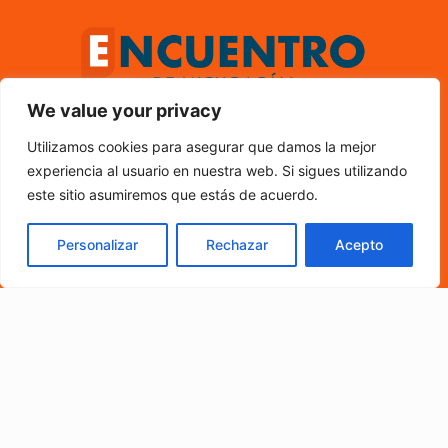
We value your privacy
Utilizamos cookies para asegurar que damos la mejor
SOBRE NOSOTROS
experiencia al usuario en nuestra web. Si sigues utilizando
este sitio asumiremos que estás de acuerdo.
TARIFARIO 2021
PERIÓDICO GRATUITO PARA TODA LA REGIÓN
Personalizar
Rechazar
Acepto
PURUÁNDIRO SOLICITALO WhatsAPP 4433778501 Oficina:
4433345787
Certificado de Derechos al uso exclusivo: 04-2021-
111214094400-101, Licitud de Titulo y Contenido No 17466
Domicilio de la Publicación: Cuautla N°90 Col. Centro C. P.
58000, Morelia, Michoacán. TEL. 4433345787
Contáctanos:
encuentrodemichoacan@gmail.com