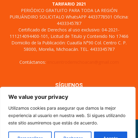
TARIFARIO 2021
PERIÓDICO GRATUITO PARA TODA LA REGIÓN
PURUÁNDIRO SOLICITALO WhatsAPP 4433778501 Oficina:
4433345787
Certificado de Derechos al uso exclusivo: 04-2021-
111214094400-101, Licitud de Titulo y Contenido No 17466
Domicilio de la Publicación: Cuautla N°90 Col. Centro C. P.
58000, Morelia, Michoacán. TEL. 4433345787
Contáctanos:
encuentrodemichoacan@gmail.com
SÍGUENOS
We value your privacy
Utilizamos cookies para asegurar que damos la mejor
experiencia al usuario en nuestra web. Si sigues utilizando
este sitio asumiremos que estás de acuerdo.
Misión y visión
Nosotros
Directorio
Circulación
CÓDIGO DE ÉTICA PERIODÍSTICA
XML Sitemap