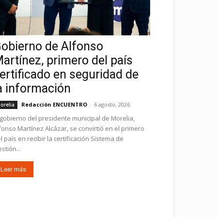
obierno de Alfonso
artínez, primero del país
ertificado en seguridad de
a información
Redacción ENCUENTRO
-
6 agosto, 2026
orelia
 gobierno del presidente municipal de Morelia,
fonso Martínez Alcázar, se convirtió en el primero
l país en recibir la certificación Sistema de
stión...
Leer más