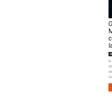
G
M
c
l
M
El
Al
de
Ge