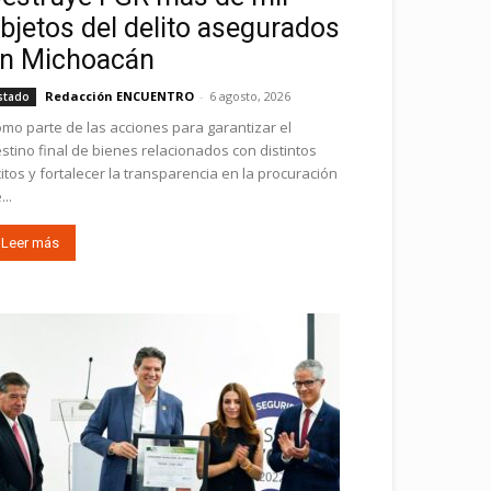
bjetos del delito asegurados
n Michoacán
Redacción ENCUENTRO
-
6 agosto, 2026
stado
mo parte de las acciones para garantizar el
stino final de bienes relacionados con distintos
ícitos y fortalecer la transparencia en la procuración
...
Leer más