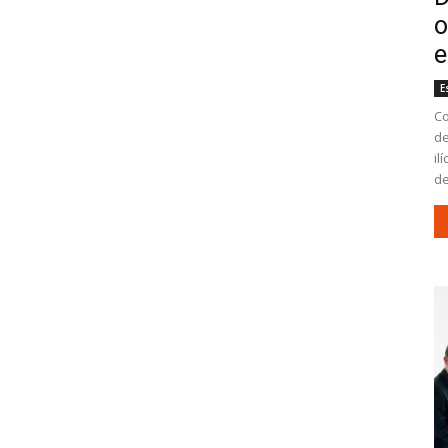
o
e
E
Co
de
il
de