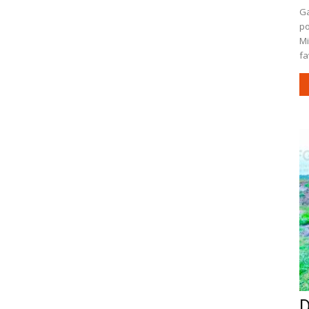
Ga
po
Mi
fa
D