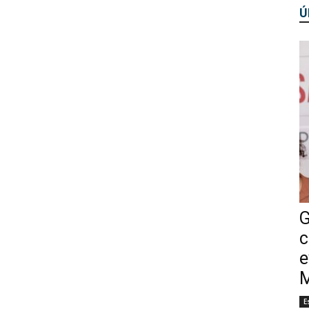
Ú
G
c
e
M
E