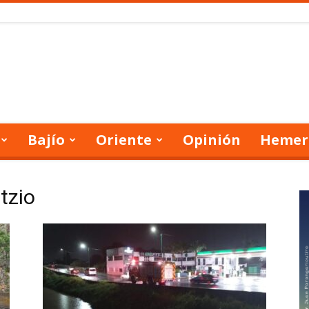
Bajío
Oriente
Opinión
Hemer
tzio