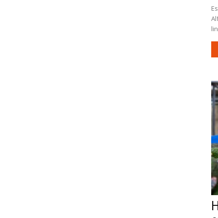
Es
Al
li
H