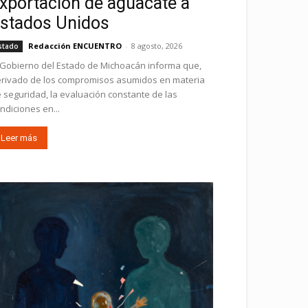
xportación de aguacate a
stados Unidos
Redacción ENCUENTRO
-
8 agosto, 2026
stado
 Gobierno del Estado de Michoacán informa que,
rivado de los compromisos asumidos en materia
 seguridad, la evaluación constante de las
ndiciones en...
Leer más