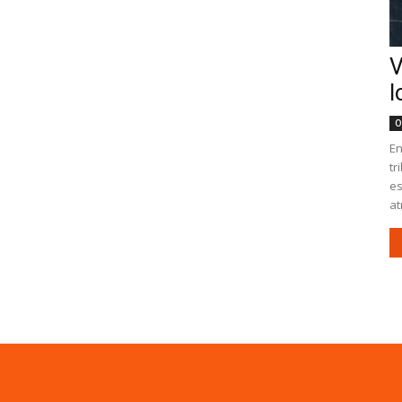
V
l
O
En
tr
es
at