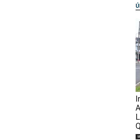
Ú
I
A
L
Q
M