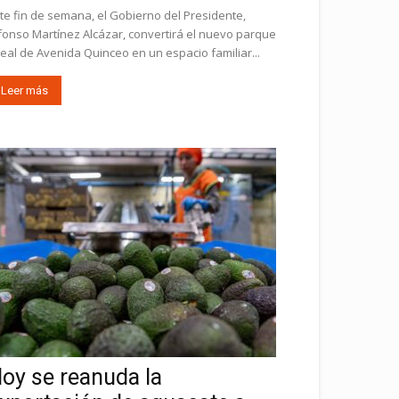
te fin de semana, el Gobierno del Presidente,
fonso Martínez Alcázar, convertirá el nuevo parque
neal de Avenida Quinceo en un espacio familiar...
Leer más
oy se reanuda la