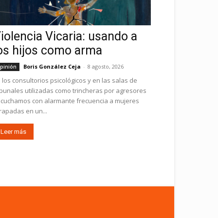
iolencia Vicaria: usando a
os hijos como arma
Boris González Ceja
-
8 agosto, 2026
pinión
 los consultorios psicológicos y en las salas de
ibunales utilizadas como trincheras por agresores
cuchamos con alarmante frecuencia a mujeres
rapadas en un...
Leer más