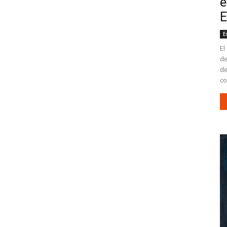
e
E
E
El
de
de
co