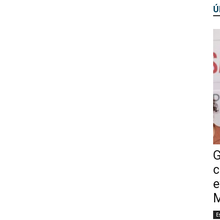
Ú
G
c
e
M
E