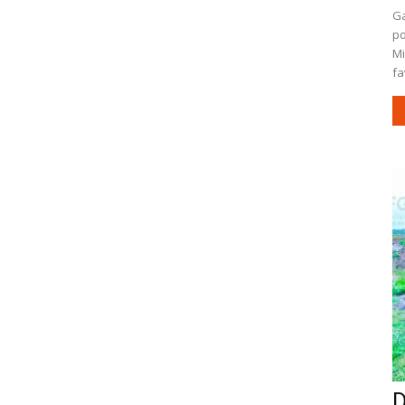
Ga
po
Mi
fa
D