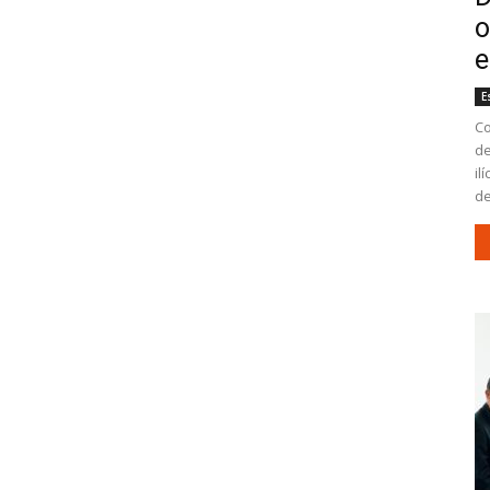
o
e
E
Co
de
il
de