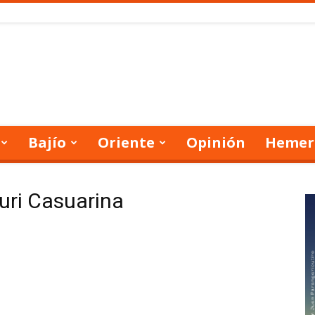
Bajío
Oriente
Opinión
Hemer
kuri Casuarina