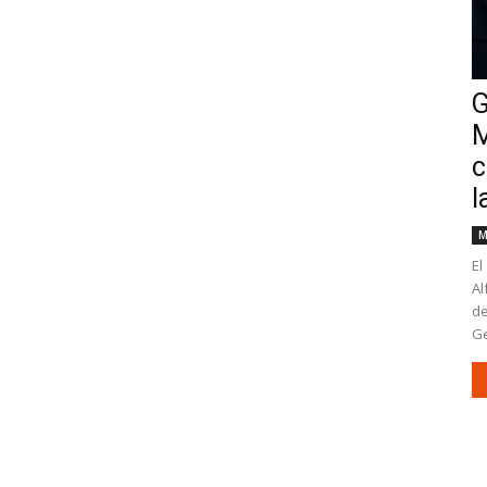
G
M
c
l
M
El
Al
de
Ge