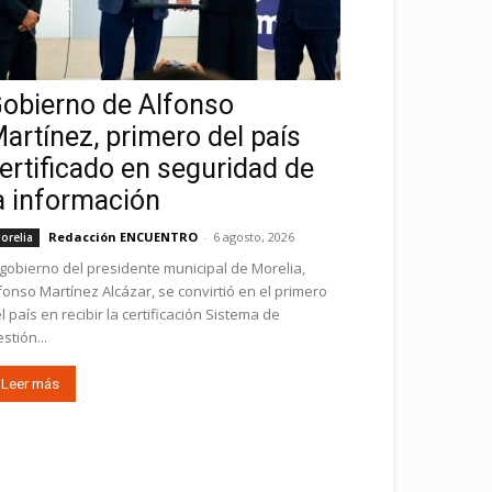
obierno de Alfonso
artínez, primero del país
ertificado en seguridad de
a información
Redacción ENCUENTRO
-
6 agosto, 2026
orelia
 gobierno del presidente municipal de Morelia,
fonso Martínez Alcázar, se convirtió en el primero
l país en recibir la certificación Sistema de
stión...
Leer más