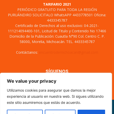
TARIFARIO 2021
PERIÓDICO GRATUITO PARA TODA LA REGIÓN
PURUÁNDIRO SOLICITALO WhatsAPP 4433778501 Oficina:
4433345787
Certificado de Derechos al uso exclusivo: 04-2021-
111214094400-101, Licitud de Titulo y Contenido No 17466
Domicilio de la Publicación: Cuautla N°90 Col. Centro C. P.
58000, Morelia, Michoacán. TEL. 4433345787
Contáctanos:
encuentrodemichoacan@gmail.com
SÍGUENOS
We value your privacy
Utilizamos cookies para asegurar que damos la mejor
experiencia al usuario en nuestra web. Si sigues utilizando
este sitio asumiremos que estás de acuerdo.
Misión y visión
Nosotros
Directorio
Circulación
CÓDIGO DE ÉTICA PERIODÍSTICA
XML Sitemap