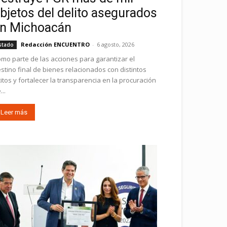
bjetos del delito asegurados
n Michoacán
Redacción ENCUENTRO
-
6 agosto, 2026
stado
mo parte de las acciones para garantizar el
stino final de bienes relacionados con distintos
ícitos y fortalecer la transparencia en la procuración
...
Leer más