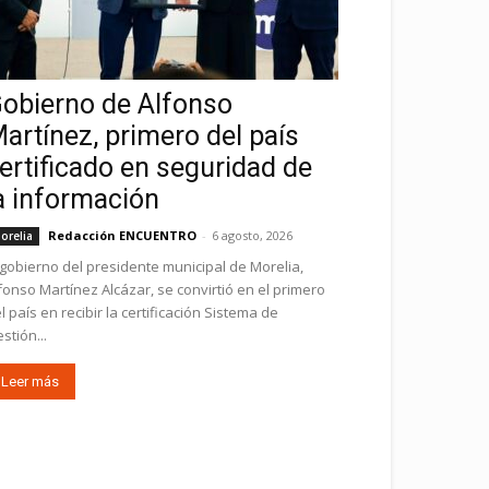
obierno de Alfonso
artínez, primero del país
ertificado en seguridad de
a información
Redacción ENCUENTRO
-
6 agosto, 2026
orelia
 gobierno del presidente municipal de Morelia,
fonso Martínez Alcázar, se convirtió en el primero
l país en recibir la certificación Sistema de
stión...
Leer más