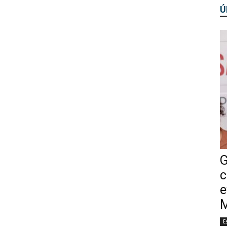
Ú
G
c
e
M
E