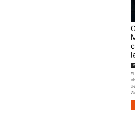
G
M
c
l
M
El
Al
de
Ge