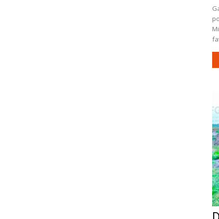
Ga
po
Mi
fa
D