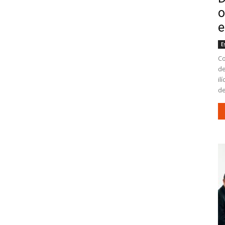
o
e
E
Co
de
il
de