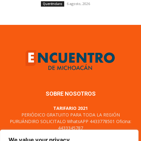
SOBRE NOSOTROS
TARIFARIO 2021
PERIÓDICO GRATUITO PARA TODA LA REGIÓN
PURUÁNDIRO SOLICITALO WhatsAPP 4433778501 Oficina:
4433345787
Certificado de Derechos al uso exclusivo: 04-2021-
111214094400-101, Licitud de Titulo y Contenido No 17466
Domicilio de la Publicación: Cuautla N°90 Col. Centro C. P.
58000, Morelia, Michoacán. TEL. 4433345787
Contáctanos:
encuentrodemichoacan@gmail.com
SÍGUENOS
We value your privacy