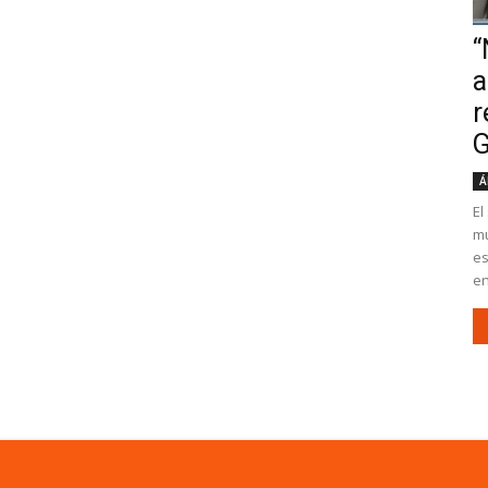
“
a
r
G
Á
El
mu
es
en