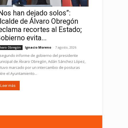
Nos han dejado solos”:
lcalde de Álvaro Obregón
eclama recortes al Estado;
obierno evita...
Ignacio Moreno
-
7 agosto, 2026
lvaro Obregón
 segundo informe de gobierno del presidente
nicipal de Álvaro Obregón, Adán Sánchez López,
tuvo marcado por un intercambio de posturas
tre el Ayuntamiento...
Leer más