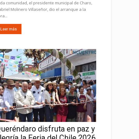
da comunidad, el presidente municipal de Charo,
briel Molinero Villaseñor, dio el arranque a la
ra...
Leer más
ueréndaro disfruta en paz y
legría la Feria del Chile 2026