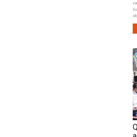
ca
Ga
ob
Q
a