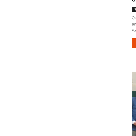
Q
Qu
am
Fe