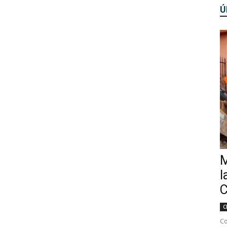
Ú
M
l
C
C
Co