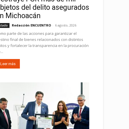
bjetos del delito asegurados
n Michoacán
Redacción ENCUENTRO
-
6 agosto, 2026
stado
mo parte de las acciones para garantizar el
stino final de bienes relacionados con distintos
ícitos y fortalecer la transparencia en la procuración
...
Leer más