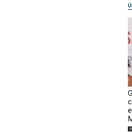
Ú
G
c
e
M
E