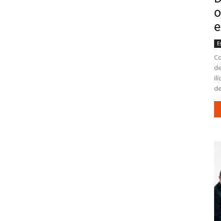
o
e
E
Co
de
il
de