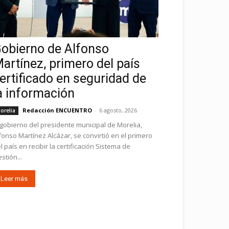
obierno de Alfonso
artínez, primero del país
ertificado en seguridad de
a información
Redacción ENCUENTRO
-
6 agosto, 2026
orelia
 gobierno del presidente municipal de Morelia,
fonso Martínez Alcázar, se convirtió en el primero
l país en recibir la certificación Sistema de
stión...
Leer más