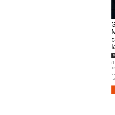
G
M
c
l
M
El
Al
de
Ge