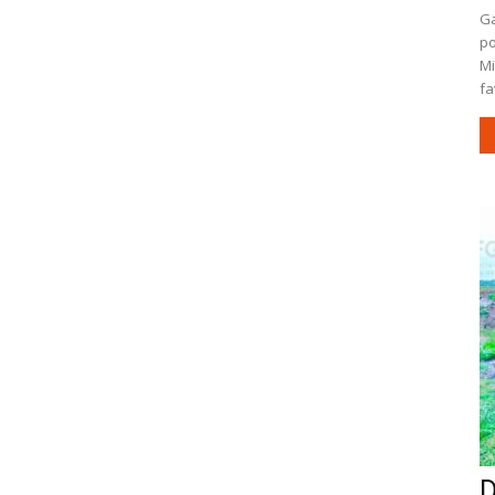
Ga
po
Mi
fa
D