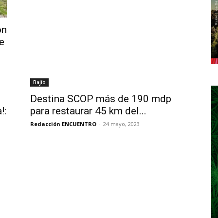
ón
e
Bajío
Destina SCOP más de 190 mdp
!:
para restaurar 45 km del...
Redacción ENCUENTRO
-
24 mayo, 2023