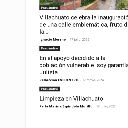
Puruándiro
Villachuato celebra la inauguraci
de una calle emblemática, fruto d
la...
Ignacio Moreno
-
17 julio, 2025
Puruándiro
En el apoyo decidido a la
población vulnerable ¡soy garantía
Julieta...
Redacción ENCUENTRO
-
12 mayo, 2024
Puruándiro
Limpieza en Villachuato
Perla Marina Espíndola Murillo
-
18 julio, 2022