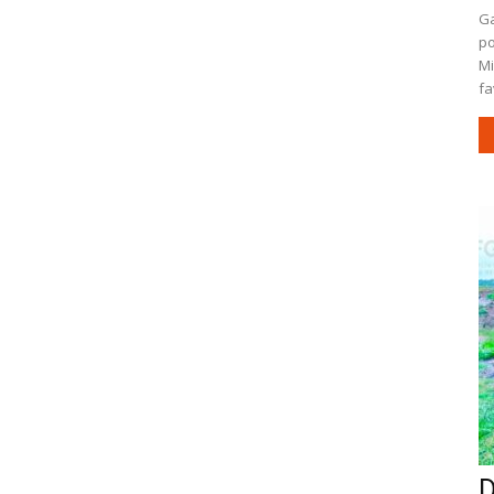
Ga
po
Mi
fa
D