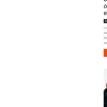
o
e
E
Co
de
il
de