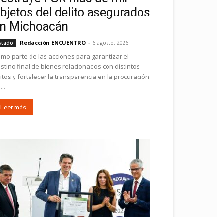
bjetos del delito asegurados
n Michoacán
Redacción ENCUENTRO
-
6 agosto, 2026
stado
mo parte de las acciones para garantizar el
stino final de bienes relacionados con distintos
ícitos y fortalecer la transparencia en la procuración
...
Leer más