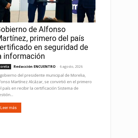
obierno de Alfonso
artínez, primero del país
ertificado en seguridad de
a información
Redacción ENCUENTRO
-
6 agosto, 2026
orelia
 gobierno del presidente municipal de Morelia,
fonso Martínez Alcázar, se convirtió en el primero
l país en recibir la certificación Sistema de
stión...
Leer más