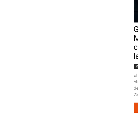
G
M
c
l
M
El
Al
de
Ge