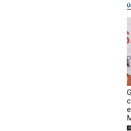
Ú
G
c
e
M
E