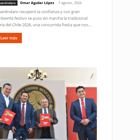
Omar Aguilar López
-
7 agosto, 2026
ueréndaro
eréndaro recuperó la confianza y con gran
biente festivo se puso en marcha la tradicional
ria del Chile 2026, una concurrida fiesta que nos...
Leer más