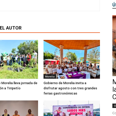
Ú
EL AUTOR
Morelia
M
 Morelia lleva jornada de
Gobierno de Morelia invita a
l
ón a Tiripetío
disfrutar agosto con tres grandes
ferias gastronómicas
C
C
Co