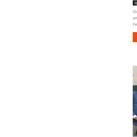
Q
Qu
am
Fe