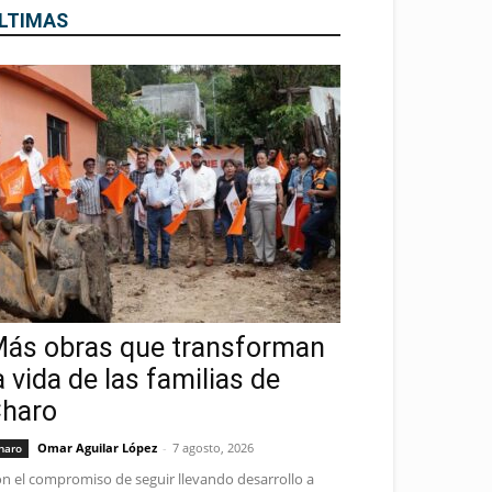
LTIMAS
ás obras que transforman
a vida de las familias de
haro
Omar Aguilar López
-
7 agosto, 2026
haro
n el compromiso de seguir llevando desarrollo a