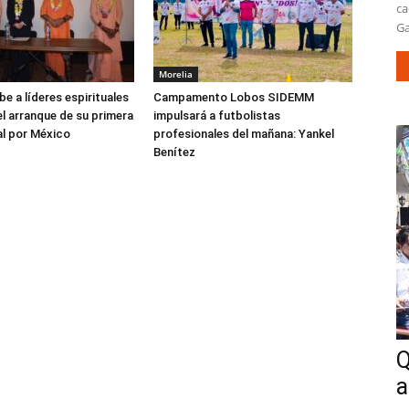
ca
Ga
Morelia
be a líderes espirituales
Campamento Lobos SIDEMM
el arranque de su primera
impulsará a futbolistas
al por México
profesionales del mañana: Yankel
Benítez
Q
a