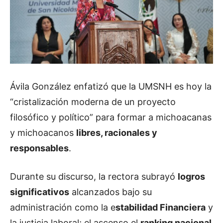
Ávila González enfatizó que la UMSNH es hoy la
“cristalización moderna de un proyecto
filosófico y político” para formar a michoacanas
y michoacanos
libres, racionales y
responsables
.
Durante su discurso, la rectora subrayó
logros
significativos
alcanzados bajo su
administración como la e
stabilidad Financiera
y
la justicia laboral; el ascenso el
ranking nacional