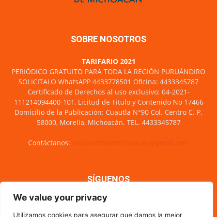
SOBRE NOSOTROS
TARIFARIO 2021
PERIÓDICO GRATUITO PARA TODA LA REGIÓN PURUÁNDIRO
SOLICITALO WhatsAPP 4433778501 Oficina: 4433345787
Certificado de Derechos al uso exclusivo: 04-2021-
111214094400-101, Licitud de Titulo y Contenido No 17466
Domicilio de la Publicación: Cuautla N°90 Col. Centro C. P.
58000, Morelia, Michoacán. TEL. 4433345787
Contáctanos:
encuentrodemichoacan@gmail.com
SÍGUENOS
We value your privacy
Utilizamos cookies para asegurar que damos la mejor