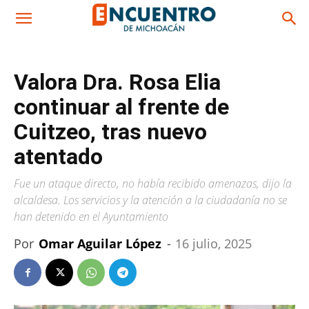
Valora Dra. Rosa Elia
continuar al frente de
Cuitzeo, tras nuevo
atentado
Fue un ataque directo, no había recibido amenazas, dijo la
alcaldesa. Los servicios y la atención a la ciudadanía no se
han detenido en el Ayuntamiento
Por
Omar Aguilar López
-
16 julio, 2025