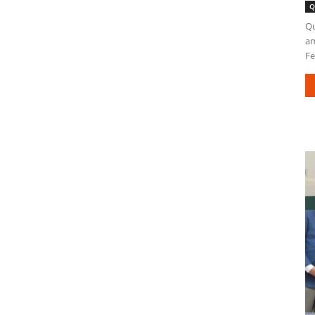
Q
Qu
am
Fe