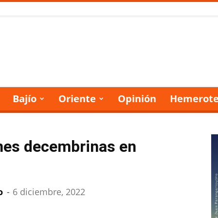
Bajío
Oriente
Opinión
Hemerote
ones decembrinas en
o
-
6 diciembre, 2022