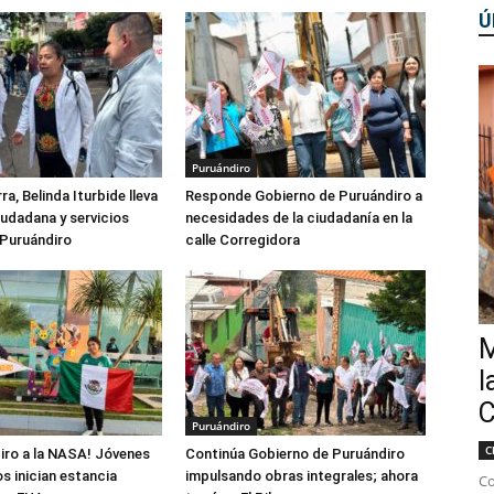
Ú
Puruándiro
rra, Belinda Iturbide lleva
Responde Gobierno de Puruándiro a
iudadana y servicios
necesidades de la ciudadanía en la
 Puruándiro
calle Corregidora
M
l
C
Puruándiro
C
iro a la NASA! Jóvenes
Continúa Gobierno de Puruándiro
 inician estancia
impulsando obras integrales; ahora
Co