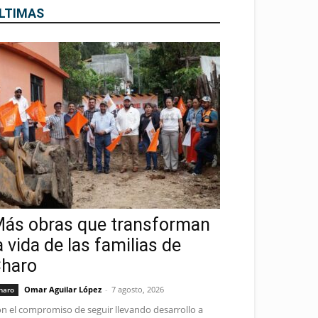
LTIMAS
ás obras que transforman
a vida de las familias de
haro
Omar Aguilar López
-
7 agosto, 2026
haro
n el compromiso de seguir llevando desarrollo a