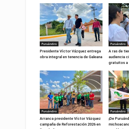
Puruándiro
Puruándiro
Presidente Víctor Vázquez entrega
A ras de tie
obra integral en tenencia de Galeana
audiencia c
gratuitos a
Puruándiro
Puruándiro
Arranca presidente Víctor Vázquez
¡De Puruánd
campaña de Reforestación 2026 en
michoacanos