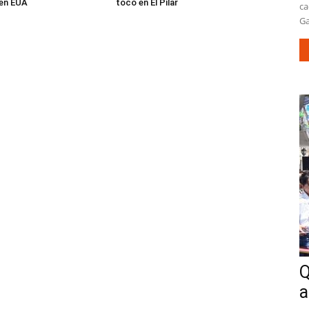
en EUA
tocó en El Pilar
ca
Ga
Q
a