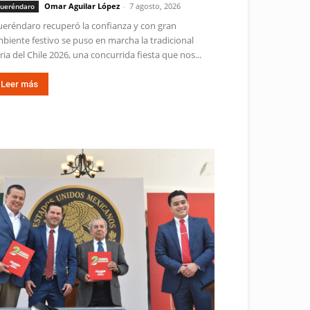
Omar Aguilar López
-
7 agosto, 2026
ueréndaro
eréndaro recuperó la confianza y con gran
biente festivo se puso en marcha la tradicional
ria del Chile 2026, una concurrida fiesta que nos...
Leer más