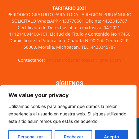
TARIFARIO 2021
PERIÓDICO GRATUITO PARA TODA LA REGIÓN PURUÁNDIRO
SOLICITALO WhatsAPP 4433778501 Oficina: 4433345787
Certificado de Derechos al uso exclusivo: 04-2021-
111214094400-101, Licitud de Titulo y Contenido No 17466
Domicilio de la Publicación: Cuautla N°90 Col. Centro C. P.
58000, Morelia, Michoacán. TEL. 4433345787
Contáctanos:
encuentrodemichoacan@gmail.com
SÍGUENOS
We value your privacy
Utilizamos cookies para asegurar que damos la mejor
experiencia al usuario en nuestra web. Si sigues utilizando
este sitio asumiremos que estás de acuerdo.
Misión y visión
Nosotros
Directorio
Circulación
CÓDIGO DE ÉTICA PERIODÍSTICA
XML Sitemap
Personalizar
Rechazar
Acepto