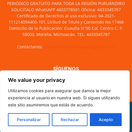
PERIÓDICO GRATUITO PARA TODA LA REGIÓN PURUÁNDIRO
SOLICITALO WhatsAPP 4433778501 Oficina: 4433345787
Certificado de Derechos al uso exclusivo: 04-2021-
111214094400-101, Licitud de Titulo y Contenido No 17466
Domicilio de la Publicación: Cuautla N°90 Col. Centro C. P.
58000, Morelia, Michoacán. TEL. 4433345787
Contáctanos:
encuentrodemichoacan@gmail.com
SÍGUENOS
We value your privacy
Utilizamos cookies para asegurar que damos la mejor
experiencia al usuario en nuestra web. Si sigues utilizando
este sitio asumiremos que estás de acuerdo.
Misión y visión
Nosotros
Directorio
Circulación
CÓDIGO DE ÉTICA PERIODÍSTICA
XML Sitemap
Personalizar
Rechazar
Acepto
© Encuentro de Michoacán - 2021