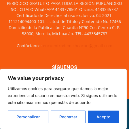
PERIÓDICO GRATUITO PARA TODA LA REGIÓN PURUÁNDIRO
SOLICITALO WhatsAPP 4433778501 Oficina: 4433345787
Certificado de Derechos al uso exclusivo: 04-2021-
111214094400-101, Licitud de Titulo y Contenido No 17466
Domicilio de la Publicación: Cuautla N°90 Col. Centro C. P.
58000, Morelia, Michoacán. TEL. 4433345787
Contáctanos:
encuentrodemichoacan@gmail.com
SÍGUENOS
We value your privacy
Utilizamos cookies para asegurar que damos la mejor
experiencia al usuario en nuestra web. Si sigues utilizando
este sitio asumiremos que estás de acuerdo.
Misión y visión
Nosotros
Directorio
Circulación
CÓDIGO DE ÉTICA PERIODÍSTICA
XML Sitemap
Personalizar
Rechazar
Acepto
© Encuentro de Michoacán - 2021