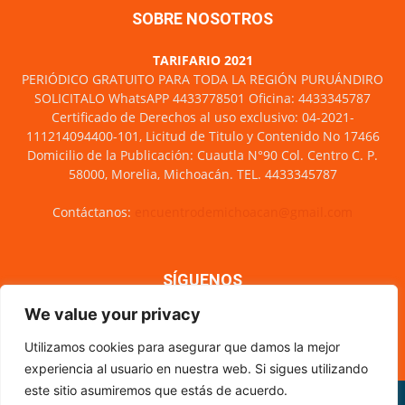
SOBRE NOSOTROS
TARIFARIO 2021
PERIÓDICO GRATUITO PARA TODA LA REGIÓN PURUÁNDIRO
SOLICITALO WhatsAPP 4433778501 Oficina: 4433345787
Certificado de Derechos al uso exclusivo: 04-2021-
111214094400-101, Licitud de Titulo y Contenido No 17466
Domicilio de la Publicación: Cuautla N°90 Col. Centro C. P.
58000, Morelia, Michoacán. TEL. 4433345787
Contáctanos:
encuentrodemichoacan@gmail.com
SÍGUENOS
We value your privacy
Utilizamos cookies para asegurar que damos la mejor
experiencia al usuario en nuestra web. Si sigues utilizando
este sitio asumiremos que estás de acuerdo.
Misión y visión
Nosotros
Directorio
Circulación