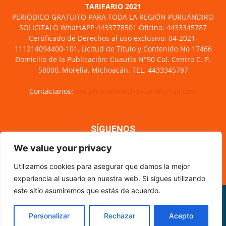
TARIFARIO 2021
PERIÓDICO GRATUITO PARA TODA LA REGIÓN PURUÁNDIRO
SOLICITALO WhatsAPP 4433778501 Oficina: 4433345787
Certificado de Derechos al uso exclusivo: 04-2021-
111214094400-101, Licitud de Titulo y Contenido No 17466
Domicilio de la Publicación: Cuautla N°90 Col. Centro C. P.
58000, Morelia, Michoacán. TEL. 4433345787
Contáctanos:
encuentrodemichoacan@gmail.com
SÍGUENOS
We value your privacy
Utilizamos cookies para asegurar que damos la mejor
experiencia al usuario en nuestra web. Si sigues utilizando
este sitio asumiremos que estás de acuerdo.
Misión y visión
Nosotros
Directorio
Circulación
CÓDIGO DE ÉTICA PERIODÍSTICA
XML Sitemap
Personalizar
Rechazar
Acepto
© Encuentro de Michoacán - 2021