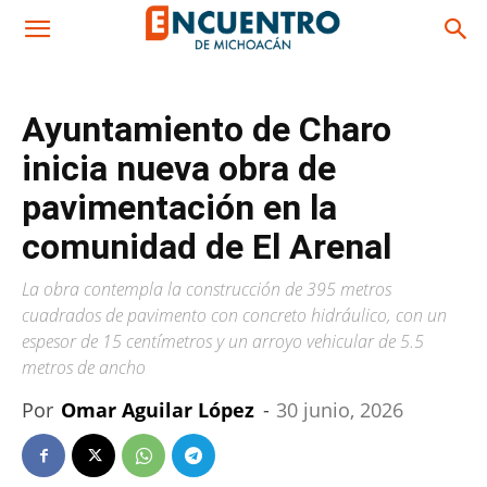
Ayuntamiento de Charo
inicia nueva obra de
pavimentación en la
comunidad de El Arenal
La obra contempla la construcción de 395 metros
cuadrados de pavimento con concreto hidráulico, con un
espesor de 15 centímetros y un arroyo vehicular de 5.5
metros de ancho
Por
Omar Aguilar López
-
30 junio, 2026