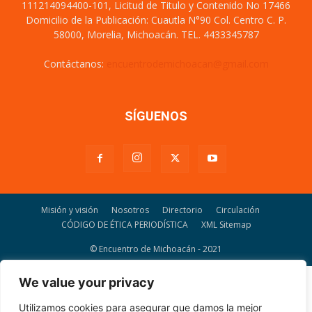
111214094400-101, Licitud de Titulo y Contenido No 17466
Domicilio de la Publicación: Cuautla N°90 Col. Centro C. P.
58000, Morelia, Michoacán. TEL. 4433345787
Contáctanos:
encuentrodemichoacan@gmail.com
SÍGUENOS
Misión y visión
Nosotros
Directorio
Circulación
CÓDIGO DE ÉTICA PERIODÍSTICA
XML Sitemap
© Encuentro de Michoacán - 2021
We value your privacy
Utilizamos cookies para asegurar que damos la mejor