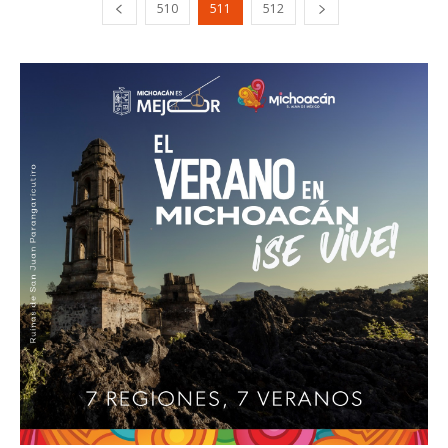
510
511
512