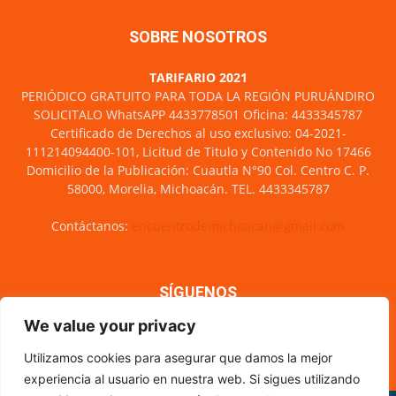
SOBRE NOSOTROS
TARIFARIO 2021
PERIÓDICO GRATUITO PARA TODA LA REGIÓN PURUÁNDIRO
SOLICITALO WhatsAPP 4433778501 Oficina: 4433345787
Certificado de Derechos al uso exclusivo: 04-2021-
111214094400-101, Licitud de Titulo y Contenido No 17466
Domicilio de la Publicación: Cuautla N°90 Col. Centro C. P.
58000, Morelia, Michoacán. TEL. 4433345787
Contáctanos:
encuentrodemichoacan@gmail.com
SÍGUENOS
We value your privacy
Utilizamos cookies para asegurar que damos la mejor
experiencia al usuario en nuestra web. Si sigues utilizando