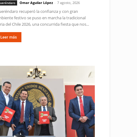
Omar Aguilar López
-
7 agosto, 2026
ueréndaro
eréndaro recuperó la confianza y con gran
biente festivo se puso en marcha la tradicional
ria del Chile 2026, una concurrida fiesta que nos...
Leer más