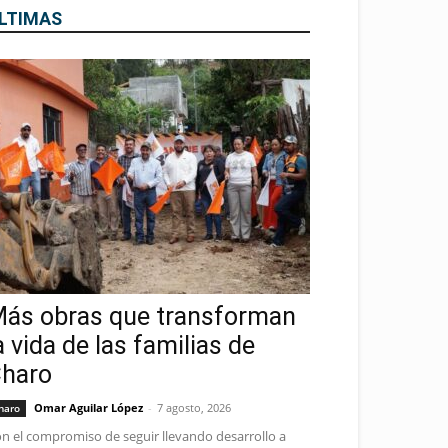
LTIMAS
ás obras que transforman
a vida de las familias de
haro
Omar Aguilar López
-
7 agosto, 2026
haro
n el compromiso de seguir llevando desarrollo a