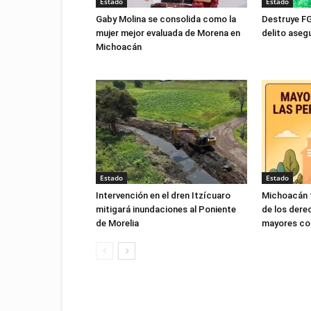
Estado
Estado
Gaby Molina se consolida como la
Destruye FG
mujer mejor evaluada de Morena en
delito ase
Michoacán
Estado
Estado
Intervención en el dren Itzícuaro
Michoacán f
mitigará inundaciones al Poniente
de los dere
de Morelia
mayores con