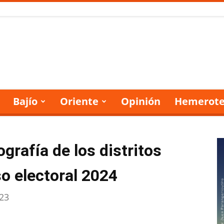
Bajío
Oriente
Opinión
Hemerote
grafía de los distritos
eso electoral 2024
023