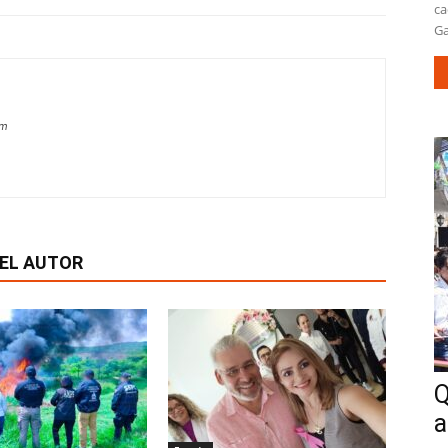
ca
Ga
om
EL AUTOR
Q
a