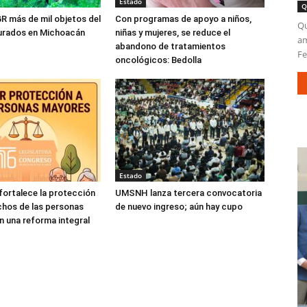
Estado
Q
R más de mil objetos del
Con programas de apoyo a niños,
Qu
gurados en Michoacán
niñas y mujeres, se reduce el
am
abandono de tratamientos
Fe
oncológicos: Bedolla
Estado
ortalece la protección
UMSNH lanza tercera convocatoria
chos de las personas
de nuevo ingreso; aún hay cupo
 una reforma integral