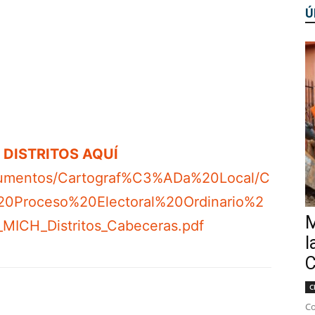
Ú
os DISTRITOS AQUÍ
ocumentos/Cartograf%C3%ADa%20Local/C
0Proceso%20Electoral%20Ordinario%2
M
ICH_Distritos_Cabeceras.pdf
l
C
C
Co