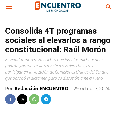
Consolida 4T programas
sociales al elevarlos a rango
constitucional: Raúl Morón
El senador morenista celebró que las y los michoacanos
podrán garantizar libremente a sus derechos, tras
participar en la votación de Comisiones Unidas del Senado
que aprobó el dictamen para su discusión ante el Pleno
Por
Redacción ENCUENTRO
-
29 octubre, 2024