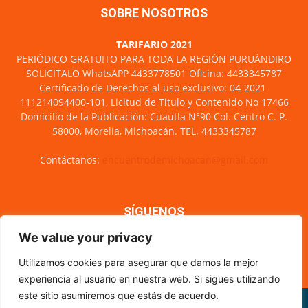
SOBRE NOSOTROS
TARIFARIO 2021
PERIÓDICO GRATUITO PARA TODA LA REGIÓN PURUÁNDIRO
SOLICITALO WhatsAPP 4433778501 Oficina: 4433345787
Certificado de Derechos al uso exclusivo: 04-2021-
111214094400-101, Licitud de Titulo y Contenido No 17466
Domicilio de la Publicación: Cuautla N°90 Col. Centro C. P.
58000, Morelia, Michoacán. TEL. 4433345787
Contáctanos:
encuentrodemichoacan@gmail.com
SÍGUENOS
We value your privacy
Utilizamos cookies para asegurar que damos la mejor
experiencia al usuario en nuestra web. Si sigues utilizando
este sitio asumiremos que estás de acuerdo.
Misión y visión
Nosotros
Directorio
Circulación