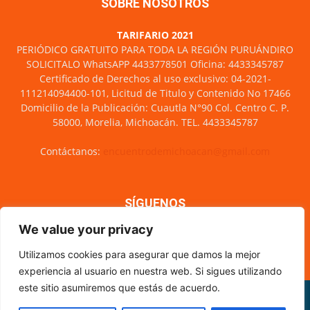
SOBRE NOSOTROS
TARIFARIO 2021
PERIÓDICO GRATUITO PARA TODA LA REGIÓN PURUÁNDIRO
SOLICITALO WhatsAPP 4433778501 Oficina: 4433345787
Certificado de Derechos al uso exclusivo: 04-2021-
111214094400-101, Licitud de Titulo y Contenido No 17466
Domicilio de la Publicación: Cuautla N°90 Col. Centro C. P.
58000, Morelia, Michoacán. TEL. 4433345787
Contáctanos:
encuentrodemichoacan@gmail.com
SÍGUENOS
We value your privacy
Utilizamos cookies para asegurar que damos la mejor
experiencia al usuario en nuestra web. Si sigues utilizando
este sitio asumiremos que estás de acuerdo.
Misión y visión
Nosotros
Directorio
Circulación