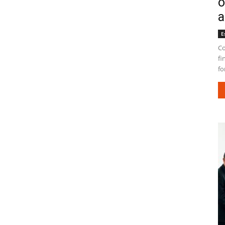
o
a
E
Co
fi
fo