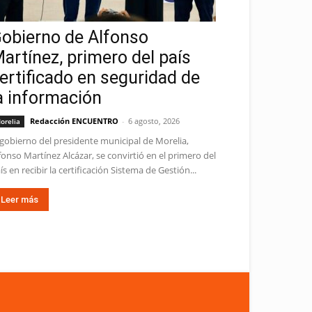
obierno de Alfonso
artínez, primero del país
ertificado en seguridad de
a información
Redacción ENCUENTRO
-
6 agosto, 2026
orelia
 gobierno del presidente municipal de Morelia,
fonso Martínez Alcázar, se convirtió en el primero del
ís en recibir la certificación Sistema de Gestión...
Leer más