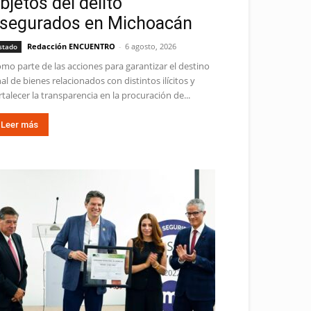
bjetos del delito
segurados en Michoacán
Redacción ENCUENTRO
-
6 agosto, 2026
stado
mo parte de las acciones para garantizar el destino
nal de bienes relacionados con distintos ilícitos y
rtalecer la transparencia en la procuración de...
Leer más