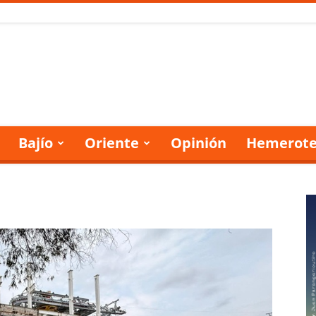
Bajío
Oriente
Opinión
Hemerote