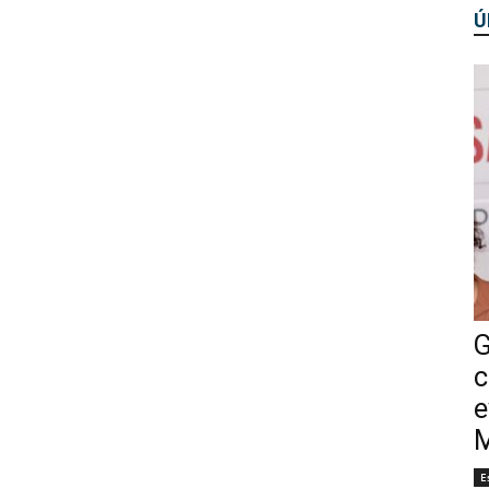
Ú
G
c
e
M
E