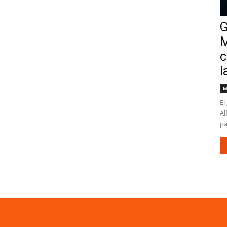
G
M
c
l
M
El
Al
pa