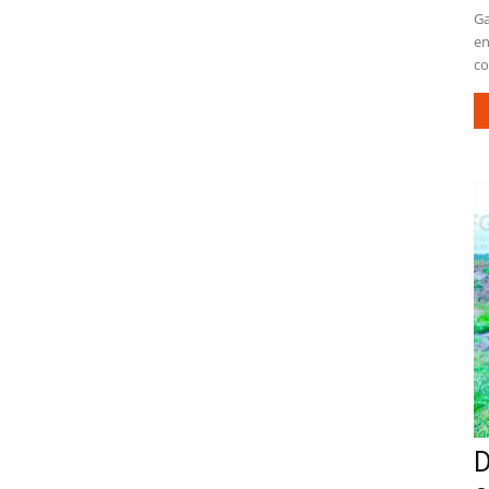
Ga
en
co
D