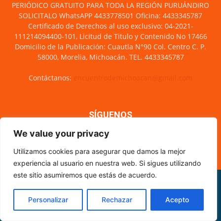
PERIÓDICO GRATUITO PARA TODA LA REGIÓN PURUÁNDIRO
SOLICITALO WhatsAPP 4433778501 Oficina: 4433345787
Certificado de Derechos al uso exclusivo: 04-2021-
111214094400-101, Licitud de Titulo y Contenido No 17466
Domicilio de la Publicación: Cuautla N°90 Col. Centro C. P.
58000, Morelia, Michoacán. TEL. 4433345787
Contáctanos:
encuentrodemichoacan@gmail.com
SÍGUENOS
We value your privacy
Utilizamos cookies para asegurar que damos la mejor
experiencia al usuario en nuestra web. Si sigues utilizando
este sitio asumiremos que estás de acuerdo.
Misión y visión
Nosotros
Directorio
Circulación
CÓDIGO DE ÉTICA PERIODÍSTICA
XML Sitemap
Personalizar
Rechazar
Acepto
© Encuentro de Michoacán - 2021