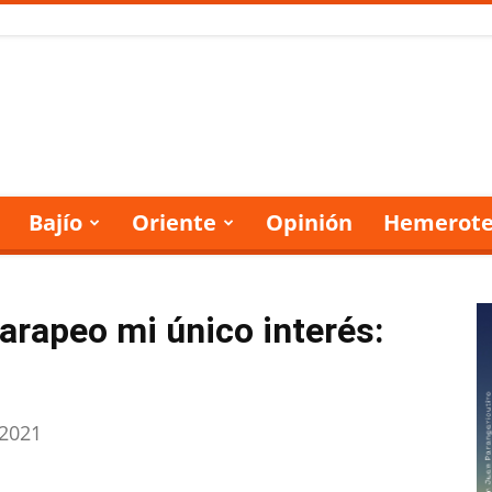
Bajío
Oriente
Opinión
Hemerote
parapeo mi único interés:
 2021