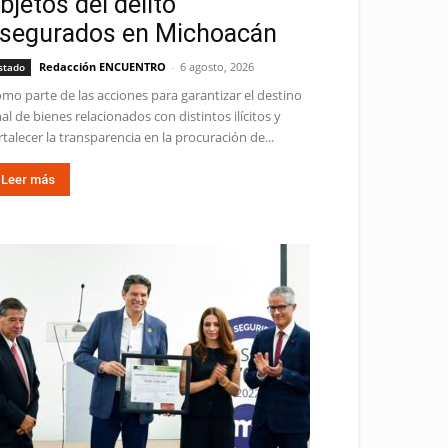
bjetos del delito
segurados en Michoacán
Redacción ENCUENTRO
-
6 agosto, 2026
stado
mo parte de las acciones para garantizar el destino
nal de bienes relacionados con distintos ilícitos y
rtalecer la transparencia en la procuración de...
Leer más