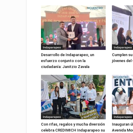
Indaparapeo
Indaparapeo
Desarrollo de Indaparapeo, un
Cumplen su 
esfuerzo conjunto con la
jóvenes del
ciudadanía: Janitzio Zavala
Indaparapeo
Indaparapeo
Con rifas, regalos y mucha diversión
Inauguran ú
celebra CREDIMICH Indaparapeo su
Avenida Mor