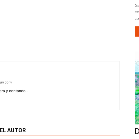
Ga
en
co
can.com
era y contando...
EL AUTOR
D