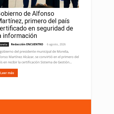
obierno de Alfonso
artínez, primero del país
ertificado en seguridad de
a información
Redacción ENCUENTRO
-
6 agosto, 2026
orelia
 gobierno del presidente municipal de Morelia,
fonso Martínez Alcázar, se convirtió en el primero del
ís en recibir la certificación Sistema de Gestión...
Leer más