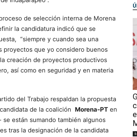
o de Indaparapeo”.
Ú
l proceso de selección interna de Morena
finir la candidatura indicó que se
cuesta, “siempre y cuando sea una
os proyectos que yo considero buenos
n la creación de proyectos productivos
ero, así como en seguridad y en materia
G
rtido del Trabajo respaldan la propuesta
c
 candidata de la coalición
Morena-PT
en
e
n- se están sumando también algunos
M
es tras la designación de la candidata
E