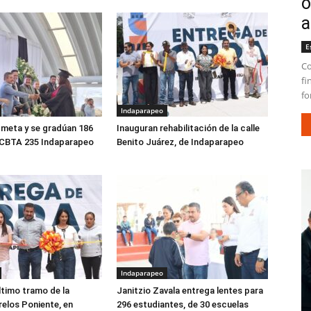
o
a
E
Co
fi
fo
Indaparapeo
meta y se gradúan 186
Inauguran rehabilitación de la calle
 CBTA 235 Indaparapeo
Benito Juárez, de Indaparapeo
Indaparapeo
ltimo tramo de la
Janitzio Zavala entrega lentes para
elos Poniente, en
296 estudiantes, de 30 escuelas