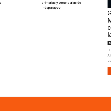
o
primarias y secundarias de
Indaparapeo
G
M
c
l
M
El
Al
pa