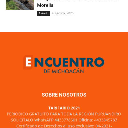
Morelia
6 agosto, 2026
Estado
SOBRE NOSOTROS
TARIFARIO 2021
PERIÓDICO GRATUITO PARA TODA LA REGIÓN PURUÁNDIRO
SOLICITALO WhatsAPP 4433778501 Oficina: 4433345787
Certificado de Derechos al uso exclusivo: 04-2021-