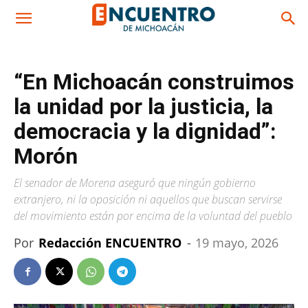
“En Michoacán construimos
la unidad por la justicia, la
democracia y la dignidad”:
Morón
El senador de Morena aseguró que ningún gobierno
extranjero, ni la oposición ni aquellos que buscan servirse
del movimiento están por encima de la voluntad del pueblo
Por
Redacción ENCUENTRO
-
19 mayo, 2026