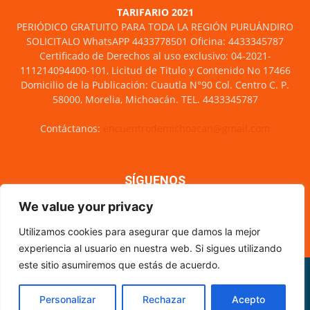
TARIFARIO 2021
PERIÓDICO GRATUITO PARA TODA LA REGIÓN PURUÁNDIRO
SOLICITALO WhatsAPP 4433778501 Oficina: 4433345787
Certificado de Derechos al uso exclusivo: 04-2021-
111214094400-101, Licitud de Titulo y Contenido No 17466
Domicilio de la Publicación: Cuautla N°90 Col. Centro C. P.
58000, Morelia, Michoacán. TEL. 4433345787
Contáctanos:
encuentrodemichoacan@gmail.com
SÍGUENOS
We value your privacy
Utilizamos cookies para asegurar que damos la mejor
experiencia al usuario en nuestra web. Si sigues utilizando
este sitio asumiremos que estás de acuerdo.
Misión y visión
Nosotros
Directorio
Circulación
CÓDIGO DE ÉTICA PERIODÍSTICA
XML Sitemap
Personalizar
Rechazar
Acepto