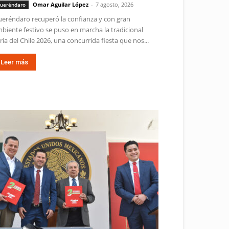
Omar Aguilar López
-
7 agosto, 2026
ueréndaro
eréndaro recuperó la confianza y con gran
biente festivo se puso en marcha la tradicional
ria del Chile 2026, una concurrida fiesta que nos...
Leer más