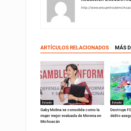
http://www.encuentrodemichoa
ARTÍCULOS RELACIONADOS
MÁS D
Estado
Estado
Gaby Molina se consolida como la
Destruye FG
mujer mejor evaluada de Morena en
delito ase
Michoacán