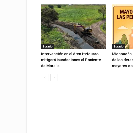
Estado
Estado
Intervención en el dren Itzícuaro
Michoacán f
mitigará inundaciones al Poniente
de los dere
de Morelia
mayores con