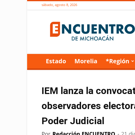
sábado, agosto 8, 2026
Encuentro
de
Michoacán
Estado
Morelia
*Región
IEM lanza la convoca
observadores electora
Poder Judicial
Por
Redacción ENCUENTRO
-
21 di