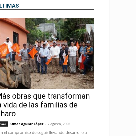
LTIMAS
ás obras que transforman
a vida de las familias de
haro
Omar Aguilar López
-
7 agosto, 2026
haro
n el compromiso de seguir llevando desarrollo a