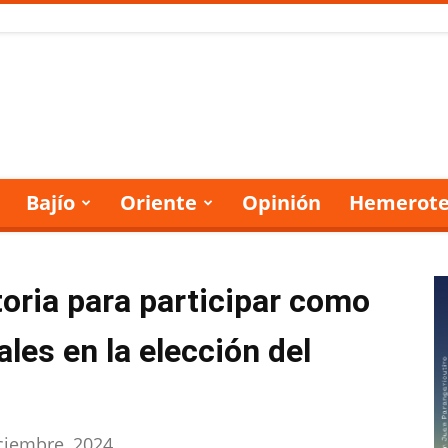
Bajío
Oriente
Opinión
Hemerote
toria para participar como
les en la elección del
ciembre, 2024