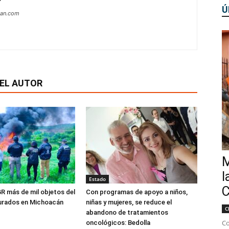
Ú
can.com
EL AUTOR
M
l
Estado
C
R más de mil objetos del
Con programas de apoyo a niños,
gurados en Michoacán
niñas y mujeres, se reduce el
C
abandono de tratamientos
Co
oncológicos: Bedolla