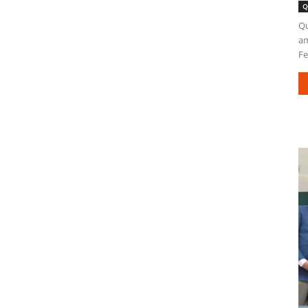
Q
Qu
am
Fe