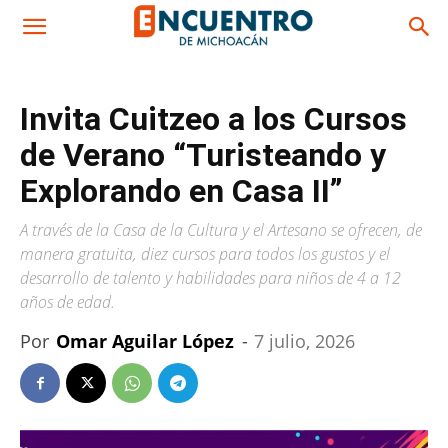
Invita Cuitzeo a los Cursos
de Verano “Turisteando y
Explorando en Casa II”
A través de la Casa de la Cultura y el Artesano se ofrecen, de
manera gratuita, diez cursos para todos los gustos y el
desarrollo de talento y habilidades para niños de 4 a 12
años de edad.
Por
Omar Aguilar López
-
7 julio, 2026