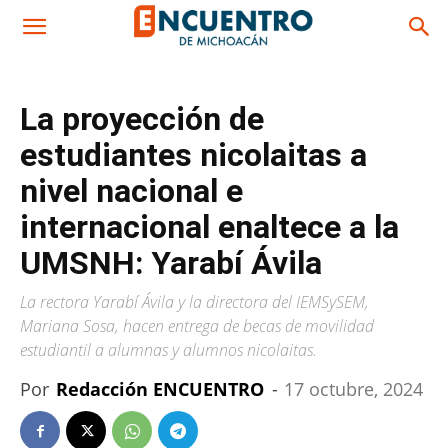
La proyección de
estudiantes nicolaitas a
nivel nacional e
internacional enaltece a la
UMSNH: Yarabí Ávila
La rectora Yarabí Ávila y la directora del IEMSySEM,
Mariana Sosa, hacen entrega de becas de movilidad
estudiantil a alumnas y alumnos nicolaitas.
Por
Redacción ENCUENTRO
-
17 octubre, 2024