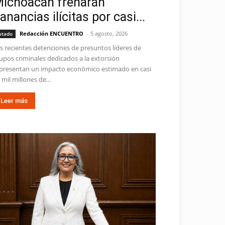
ichoacán frenarán
anancias ilícitas por casi...
Redacción ENCUENTRO
-
5 agosto, 2026
stado
s recientes detenciones de presuntos líderes de
upos criminales dedicados a la extorsión
presentan un impacto económico estimado en casi
 mil millones de...
Leer más