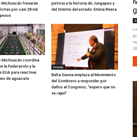
M
n Michoacán frenarán
justicia a la historia de Jungapeo y
g
ícitas por casi 28 mil
del Oriente del estado: Emma Rivera
 pesos
E
La
gr
re
28
e Michoacán coordina
n la Federación y la
Estado
 EUA para reactivar
Balta Gaona emplaza al Movimiento
nes de aguacate
del Sombrero a responder por
daños al Congreso; “espero que no
se rajen”