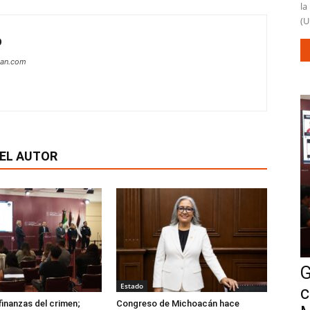
la
(U
O
can.com
EL AUTOR
G
Estado
c
finanzas del crimen;
Congreso de Michoacán hace