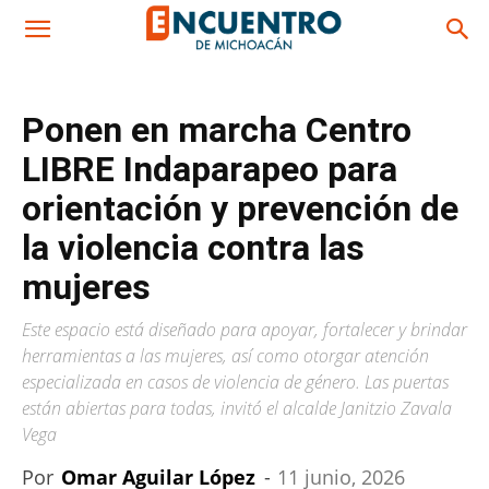
Ponen en marcha Centro
LIBRE Indaparapeo para
orientación y prevención de
la violencia contra las
mujeres
Este espacio está diseñado para apoyar, fortalecer y brindar
herramientas a las mujeres, así como otorgar atención
especializada en casos de violencia de género. Las puertas
están abiertas para todas, invitó el alcalde Janitzio Zavala
Vega
Por
Omar Aguilar López
-
11 junio, 2026