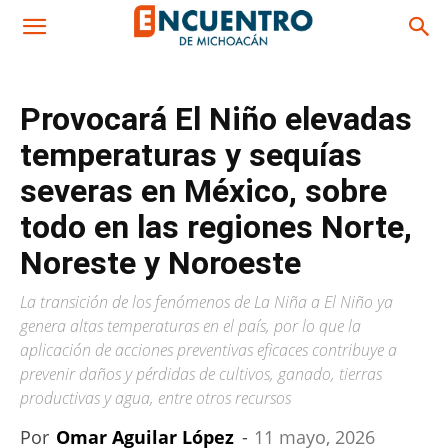
Provocará El Niño elevadas
temperaturas y sequías
severas en México, sobre
todo en las regiones Norte,
Noreste y Noroeste
La transición de los fenómenos de La Niña a El Niño ya
genera altas temperaturas en el país, por lo que la
aplicación de acciones preventivas eficaces contribuye a
prevenir daños y pérdidas de cultivos, ganado, tierras
productivas y agua, entre otros recursos
Por
Omar Aguilar López
-
11 mayo, 2026