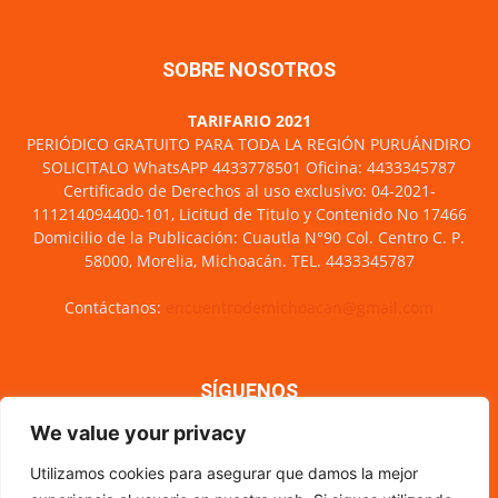
SOBRE NOSOTROS
TARIFARIO 2021
PERIÓDICO GRATUITO PARA TODA LA REGIÓN PURUÁNDIRO
SOLICITALO WhatsAPP 4433778501 Oficina: 4433345787
Certificado de Derechos al uso exclusivo: 04-2021-
111214094400-101, Licitud de Titulo y Contenido No 17466
Domicilio de la Publicación: Cuautla N°90 Col. Centro C. P.
58000, Morelia, Michoacán. TEL. 4433345787
Contáctanos:
encuentrodemichoacan@gmail.com
SÍGUENOS
We value your privacy
Utilizamos cookies para asegurar que damos la mejor