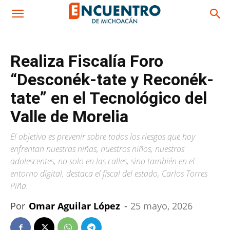
Realiza Fiscalía Foro
“Desconék-tate y Reconék-
tate” en el Tecnológico del
Valle de Morelia
El objetivo es prevenir sobre todos los riesgos que hoy
enfrentan nuestras niñas, nuestros niños, nuestros
adolescentes, no solo en las calles, sino también en el
entorno digital, destaca el fiscal del estado, Carlos Torres
Piña.
Por
Omar Aguilar López
-
25 mayo, 2026