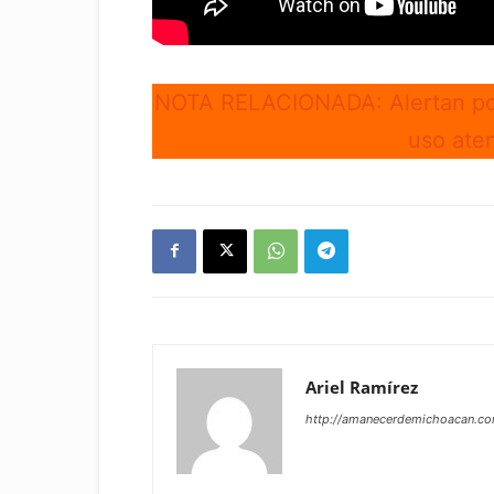
NOTA RELACIONADA: Alertan por
uso aten
Ariel Ramírez
http://amanecerdemichoacan.c