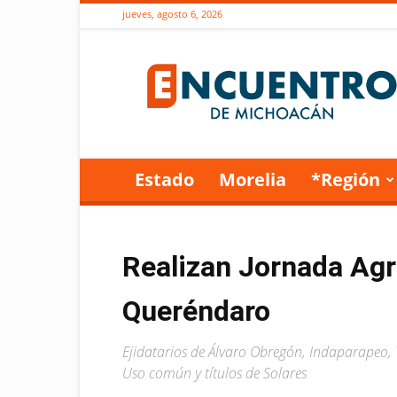
jueves, agosto 6, 2026
Encuentro
de
Michoacán
Estado
Morelia
*Región
Realizan Jornada Agra
Queréndaro
Ejidatarios de Álvaro Obregón, Indaparapeo, T
Uso común y títulos de Solares