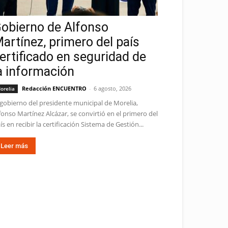
obierno de Alfonso
artínez, primero del país
ertificado en seguridad de
a información
Redacción ENCUENTRO
-
6 agosto, 2026
orelia
 gobierno del presidente municipal de Morelia,
fonso Martínez Alcázar, se convirtió en el primero del
ís en recibir la certificación Sistema de Gestión...
Leer más