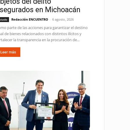
bjetos del delito
segurados en Michoacán
Redacción ENCUENTRO
-
6 agosto, 2026
stado
mo parte de las acciones para garantizar el destino
nal de bienes relacionados con distintos ilícitos y
rtalecer la transparencia en la procuración de...
Leer más