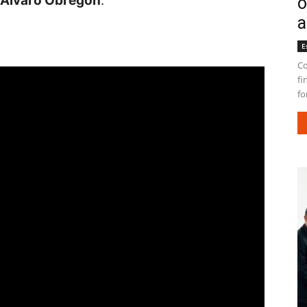
e Álvaro Obregón
.
o
a
E
Co
fi
fo