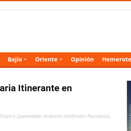
Bajío
Oriente
Opinión
Hemerote
ria Itinerante en
zitzio y Querendado recibieron certificados Parcelarios,