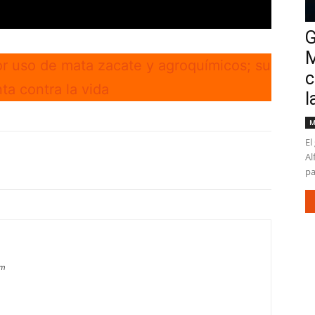
G
M
 uso de mata zacate y agroquímicos; su
c
ta contra la vida
l
M
El
Al
pa
om