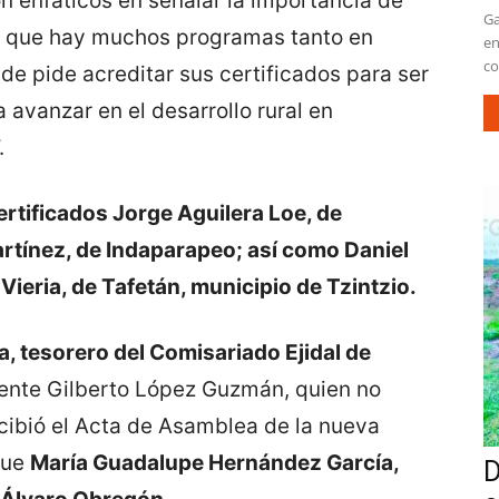
n enfáticos en señalar la importancia de
Ga
a que hay muchos programas tanto en
en
co
de pide acreditar sus certificados para ser
a avanzar en el desarrollo rural en
.
rtificados Jorge Aguilera Loe, de
tínez, de Indaparapeo; así como Daniel
Vieria, de Tafetán, municipio de Tzintzio.
, tesorero del Comisariado Ejidal de
dente Gilberto López Guzmán, quien no
ecibió el Acta de Asamblea de la nueva
 que
María Guadalupe Hernández García,
D