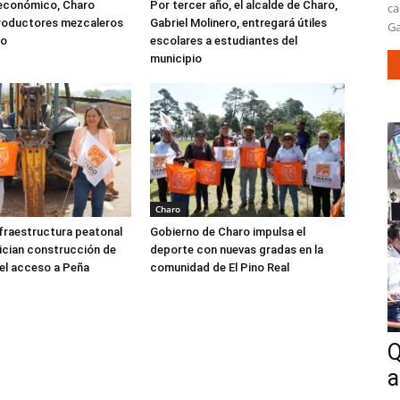
económico, Charo
Por tercer año, el alcalde de Charo,
ca
productores mezcaleros
Gabriel Molinero, entregará útiles
Ga
io
escolares a estudiantes del
municipio
Charo
nfraestructura peatonal
Gobierno de Charo impulsa el
nician construcción de
deporte con nuevas gradas en la
el acceso a Peña
comunidad de El Pino Real
Q
a