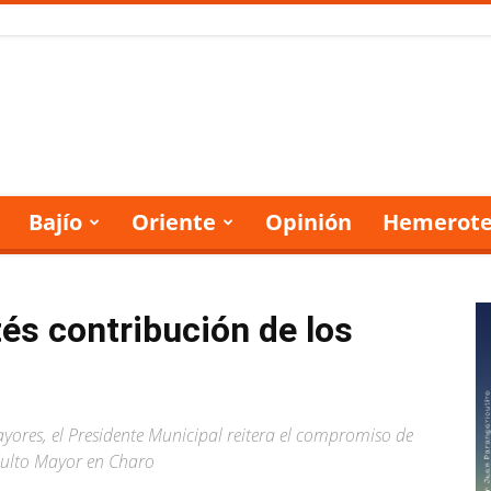
Bajío
Oriente
Opinión
Hemerote
s contribución de los
yores, el Presidente Municipal reitera el compromiso de
Adulto Mayor en Charo