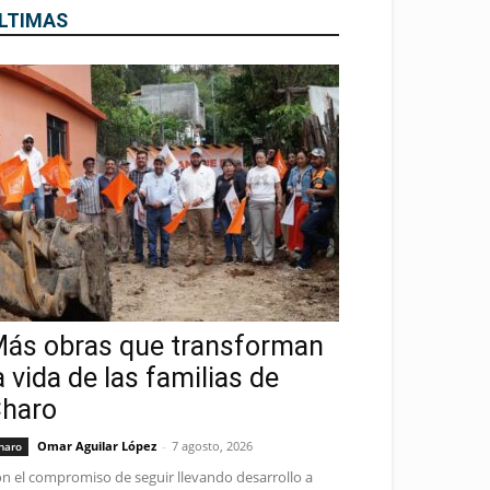
LTIMAS
ás obras que transforman
a vida de las familias de
haro
Omar Aguilar López
-
7 agosto, 2026
haro
n el compromiso de seguir llevando desarrollo a