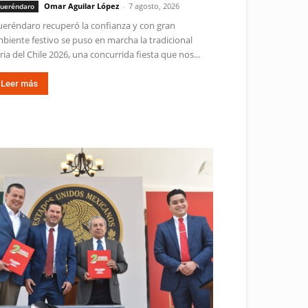
Omar Aguilar López
-
7 agosto, 2026
ueréndaro
eréndaro recuperó la confianza y con gran
biente festivo se puso en marcha la tradicional
ria del Chile 2026, una concurrida fiesta que nos...
Leer más