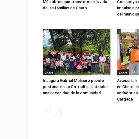
Más obras que transforman la vida
Con apoyo 
de las familias de Charo
impulsa a 
del municip
Charo
Charo
Inaugura Gabriel Molinero puente
Avanza la i
peatonal en La Cofradía, al atender
en Charo; i
una necesidad de la comunidad
andador en 
Cargada