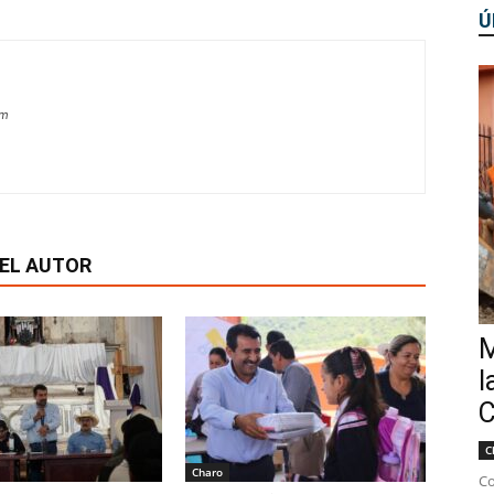
Ú
om
EL AUTOR
M
l
C
C
Charo
Co