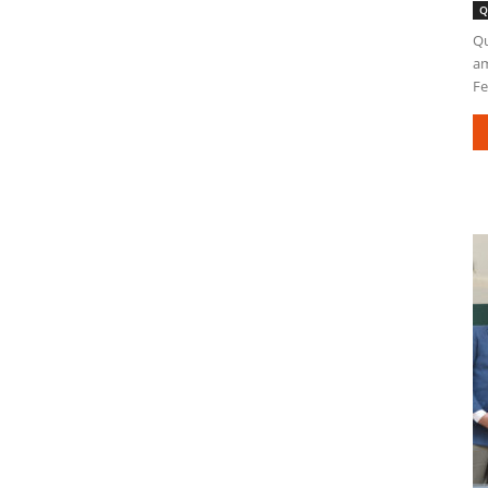
Q
Qu
am
Fe