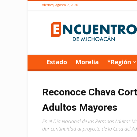
viernes, agosto 7, 2026
Encuentro
de
Michoacán
Estado
Morelia
*Región
Reconoce Chava Corté
Adultos Mayores
En el Día Nacional de las Personas Adultas Ma
dar continuidad al proyecto de la Casa del 